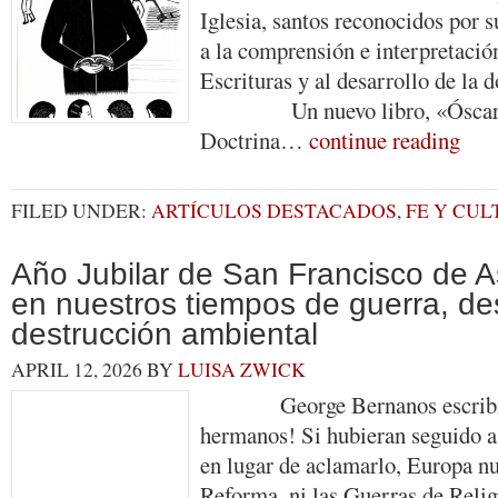
Iglesia, santos reconocidos por 
a la comprensión e interpretació
Escrituras y al desarrollo de la d
Un nuevo libro, «Óscar R
Doctrina…
continue reading
FILED UNDER:
ARTÍCULOS DESTACADOS
,
FE Y CU
Año Jubilar de San Francisco de A
en nuestros tiempos de guerra, de
destrucción ambiental
APRIL 12, 2026
BY
LUISA ZWICK
George Bernanos escribió:
hermanos! Si hubieran seguido a
en lugar de aclamarlo, Europa n
Reforma, ni las Guerras de Religi