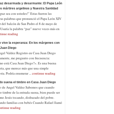
az desarmada y desarmante: El Papa León
los mártires argelinos y Nuestra Santidad
az sea con ustedes!” Estas fueron las
ras palabras que pronunció el Papa León XIV
ir del balcón de San Pedro el 8 de mayo de
 Usaría la palabra “paz” nueve veces más en
tinue reading
 vive la esperanza: En los márgenes con
Juan Diego
ngel Valdez Registro en Casa Juan Diego
amente, me pregunto con frecuencia:
o está Casa Juan Diego?». Es una buena
nta, que merece más que una simple
sta. Podría enumerar ...
continue reading
o suena el timbre en Casa Juan Diego
o de Angel Valdez Sabemos que cuando
o timbre de la entrada suena, bien puede ser
mo Jesús tocando, disfrazado del pobre.
ndo familias con bebés Cuando Rafael llamó
ontinue reading