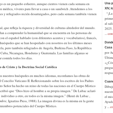
ego es un pequeño esfuerzo, aunque cientos vienen cada semana en
Una p
ón médica, víveres para llevar a casa o un sandwich .Atendemos a los
XIV, 
“¡La p
es y refugiados recién desarraigados, pero cada semana también vienen
prime
al sal
, que refleja la riqueza y diversidad de culturas alrededor del mundo.
2025.
an a comprender la humanidad que se encuentra en las personas de
...
con
con el español hablado (con diferentes acentos y vocabularios), francés,
s huéspedes que se han hospedado con nosotros en los últimos meses
Donde
la, pero también refugiados de Angola, Burkina Faso, la República
Casa 
por A
 Cuba, Nicaragua, Honduras y Guatemala. Las familias afganas se
Últim
r comida todos los días.
«¿Cóm
 de Cristo y la Doctrina Social Católica
pregu
respue
n nuestros huéspedes en muchos idiomas, recordamos las obras de
 Concilio Vaticano II. Reflexionando sobre los escritos de los Padres
Cuand
estro Señor ha hecho un reino de todas las naciones en el Cuerpo Místico
Dibuj
cribió que “Dios hizo al hombre a su propia imagen.” De Lubac aclaró
nuestr
 individuo a otro, en todos es la misma imagen.” (Henri de Lubac ,
el mis
ombre,
Ignatius Press, 1988). La imagen divina es la misma en la gente
Ayuda
 miembros potenciales del Cuerpo Místico.
y ...
c