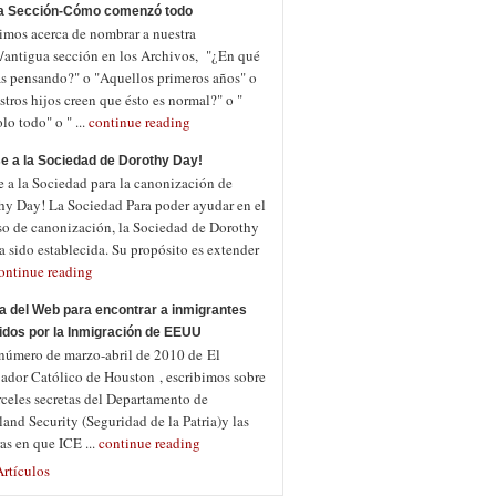
a Sección-Cómo comenzó todo
imos acerca de nombrar a nuestra
/antigua sección en los Archivos, "¿En qué
as pensando?" o "Aquellos primeros años" o
tros hijos creen que ésto es normal?" o "
o todo" o " ...
continue reading
e a la Sociedad de Dorothy Day!
e a la Sociedad para la canonización de
hy Day! La Sociedad Para poder ayudar en el
so de canonización, la Sociedad de Dorothy
 sido establecida. Su propósito es extender
ontinue reading
a del Web para encontrar a inmigrantes
idos por la Inmigración de EEUU
 número de marzo-abril de 2010 de El
jador Católico de Houston , escribimos sobre
rceles secretas del Departamento de
nd Security (Seguridad de la Patria)y las
as en que ICE ...
continue reading
rtículos