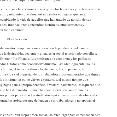
vida de muchas personas. Las sequías, los huracanes y las temperaturas
ados y migrantes que ahora están varados en lugares que antes
cambiando la vida de aquellos que han tratado de no salir de sus
nados, inundaciones e incendios históricos, otras tormentas y
 en todo el mundo.
El ídolo caído
es de nuestro tiempo no comenzaron con la pandemia o el cambio
 de la desigualdad reciente y el malestar social relacionado con ella se
últimos 40 o 50 años. Los profesores de economía y los políticos
tados Unidos como neoconservadurismo. Esta ideología enfatiza los
chorreo, el individualismo, la eficiencia, la competencia, la
or la vida y el bienestar de los trabajadores. Los empresarios que siguen
los inmigrantes como chivos expiatorios, al mismo tiempo que
y bajos para su propio beneficio. Desafortunadamente, las riquezas que
ca se han derramado. El modelo neoconservador/laissez faire ha
ses pobres para evitar los sindicatos aquí y buscar mano de obra cada
ontra los gobiernos que defienden a sus trabajadores y no apoyan el
 construir un mejor orden social. Un buen lugar para comenzar en este