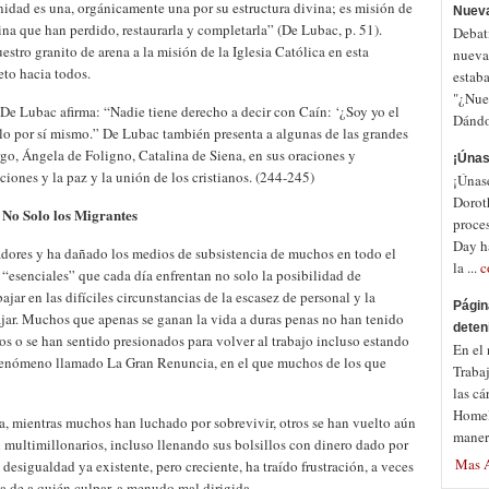
dad es una, orgánicamente una por su estructura divina; es misión de
Nuev
tina que han perdido, restaurarla y completarla” (De Lubac, p. 51).
Debat
tro granito de arena a la misión de la Iglesia Católica en esta
nueva
eto hacia todos.
estab
"¿Nues
 De Lubac afirma: “Nadie tiene derecho a decir con Caín: ‘¿Soy yo el
Dándol
lo por sí mismo.” De Lubac también presenta a algunas de las grandes
o, Ángela de Foligno, Catalina de Siena, en sus oraciones y
¡Únas
iones y la paz y la unión de los cristianos. (244-245)
¡Únas
Dorot
No Solo los Migrantes
proce
Day ha
adores y ha dañado los medios de subsistencia de muchos en todo el
la ...
c
“esenciales” que cada día enfrentan no solo la posibilidad de
ar en las difíciles circunstancias de la escasez de personal y la
Págin
ajar. Muchos que apenas se ganan la vida a duras penas no han tenido
deten
s o se han sentido presionados para volver al trabajo incluso estando
En el
 fenómeno llamado La Gran Renuncia, en el que muchos de los que
Traba
las cá
Homela
a, mientras muchos han luchado por sobrevivir, otros se han vuelto aún
maner
 multimillonarios, incluso llenando sus bolsillos con dinero dado por
Mas A
 desigualdad ya existente, pero creciente, ha traído frustración, a veces
 de a quién culpar, a menudo mal dirigida.