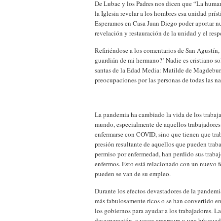
De Lubac y los Padres nos dicen que “La humani
la Iglesia revelar a los hombres esa unidad prís
Esperamos en Casa Juan Diego poder aportar nues
revelación y restauración de la unidad y el resp
Refiriéndose a los comentarios de San Agustín,
guardián de mi hermano?’ Nadie es cristiano so
santas de la Edad Media: Matilde de Magdeburg
preocupaciones por las personas de todas las nac
La pandemia ha cambiado la vida de los trabaj
mundo, especialmente de aquellos trabajadores 
enfermarse con COVID, sino que tienen que trabaj
presión resultante de aquellos que pueden trab
permiso por enfermedad, han perdido sus trabajo
enfermos. Esto está relacionado con un nuevo
pueden se van de su empleo.
Durante los efectos devastadores de la pandemi
más fabulosamente ricos o se han convertido en
los gobiernos para ayudar a los trabajadores. La
desesperación, a veces amargura y una búsqueda