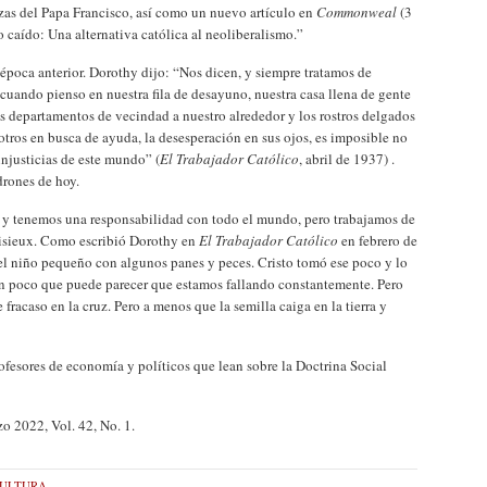
nzas del Papa Francisco, así como un nuevo artículo en
Commonweal
(3
 caído: Una alternativa católica al neoliberalismo.”
poca anterior. Dorothy dijo: “Nos dicen, y siempre tratamos de
 cuando pienso en nuestra fila de desayuno, nuestra casa llena de gente
os departamentos de vecindad a nuestro alrededor y los rostros delgados
ros en busca de ayuda, la desesperación en sus ojos, es imposible no
injusticias de este mundo” (
El Trabajador Católico
, abril de 1937) .
drones de hoy.
y tenemos una responsabilidad con todo el mundo, pero trabajamos de
Lisieux. Como escribió Dorothy en
El Trabajador Católico
en febrero de
 niño pequeño con algunos panes y peces. Cristo tomó ese poco y lo
an poco que puede parecer que estamos fallando constantemente. Pero
fracaso en la cruz. Pero a menos que la semilla caiga en la tierra y
rofesores de economía y políticos que lean sobre la Doctrina Social
zo 2022, Vol. 42, No. 1.
CULTURA