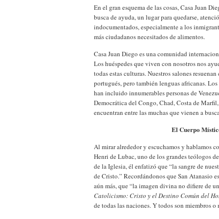
En el gran esquema de las cosas, Casa Juan Di
busca de ayuda, un lugar para quedarse, atenci
indocumentados, especialmente a los inmigrant
más ciudadanos necesitados de alimentos.
Casa Juan Diego es una comunidad internacional
Los huéspedes que viven con nosotros nos ayud
todas estas culturas. Nuestros salones resuenan 
portugués, pero también lenguas africanas. Lo
han incluido innumerables personas de Venezue
Democrática del Congo, Chad, Costa de Marfil,
encuentran entre las muchas que vienen a busca
El Cuerpo Místico
Al mirar alrededor y escuchamos y hablamos co
Henri de Lubac, uno de los grandes teólogos del
de la Iglesia, él enfatizó que “la sangre de nu
de Cristo.” Recordándonos que San Atanasio es
aún más, que “la imagen divina no difiere de un
Catolicismo: Cristo y el Destino Común del H
de todas las naciones. Y todos son miembros o