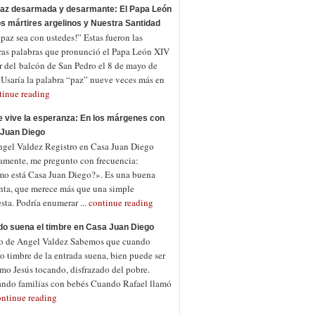
az desarmada y desarmante: El Papa León
los mártires argelinos y Nuestra Santidad
az sea con ustedes!” Estas fueron las
ras palabras que pronunció el Papa León XIV
ir del balcón de San Pedro el 8 de mayo de
 Usaría la palabra “paz” nueve veces más en
tinue reading
 vive la esperanza: En los márgenes con
Juan Diego
ngel Valdez Registro en Casa Juan Diego
amente, me pregunto con frecuencia:
o está Casa Juan Diego?». Es una buena
nta, que merece más que una simple
sta. Podría enumerar ...
continue reading
o suena el timbre en Casa Juan Diego
o de Angel Valdez Sabemos que cuando
o timbre de la entrada suena, bien puede ser
mo Jesús tocando, disfrazado del pobre.
ndo familias con bebés Cuando Rafael llamó
ontinue reading