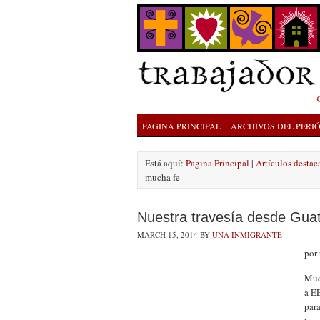
PAGINA PRINCIPAL
ARCHIVOS DEL PERI
Está aquí:
Pagina Principal
|
Artículos destac
mucha fe
Nuestra travesía desde Gua
MARCH 15, 2014
BY
UNA INMIGRANTE
por
Muc
a E
para