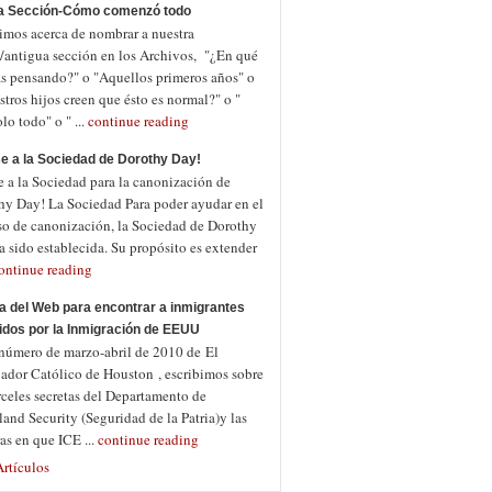
a Sección-Cómo comenzó todo
imos acerca de nombrar a nuestra
/antigua sección en los Archivos, "¿En qué
as pensando?" o "Aquellos primeros años" o
tros hijos creen que ésto es normal?" o "
o todo" o " ...
continue reading
e a la Sociedad de Dorothy Day!
e a la Sociedad para la canonización de
hy Day! La Sociedad Para poder ayudar en el
so de canonización, la Sociedad de Dorothy
 sido establecida. Su propósito es extender
ontinue reading
a del Web para encontrar a inmigrantes
idos por la Inmigración de EEUU
 número de marzo-abril de 2010 de El
jador Católico de Houston , escribimos sobre
rceles secretas del Departamento de
nd Security (Seguridad de la Patria)y las
as en que ICE ...
continue reading
rtículos