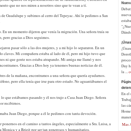
Nuev
ento que no nos miren a nosotros sino que te vean a tí.
Debat
nueva
a de Guadalupe y subimos al cerro del Tepeyac. Ahí le pedimos a San
estab
.
"¿Nues
 En un momento dijeron que venía la migración. Una señora traía su
Dándol
n, pero gracias a Dios seguimos.
¡Únas
jaron pasar sólo a las dos mujeres, y a mi hijo lo separaron. En un
¡Únas
 claves. Mi compañera estaba al lado de él, pero mi hijo tuvo que
Dorot
os ni que gente nos estaba atrapando. Mi amiga me llamó y nos
proce
encontramos. Gracias a Dios hoy ya tenemos buenas noticias de él.
Day ha
la ...
c
tres de la mañana, encontramos a una señora que quería ayudarnos.
éfono, pero ella tenía que irse para otro estado. No aguantábamos el
Págin
deten
En el
 lo que estábamos pasando y él nos trajo a Casa Juan Diego. Señora
Traba
or recibirnos.
las cá
Homela
lamaba Juan Diego, porque a él le pedimos con tanta devoción.
maner
r ponernos en el camino a tantos ángeles, especialmente a Sra. Luisa, a
Mas A
a Monica y a Brigit por ser tan generosos y humanitarios.