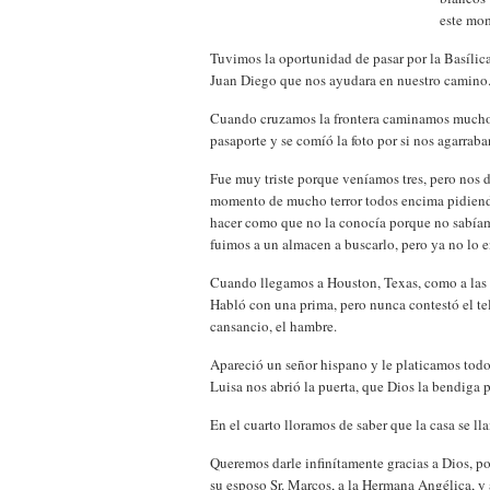
este mom
Tuvimos la oportunidad de pasar por la Basílic
Juan Diego que nos ayudara en nuestro camino
Cuando cruzamos la frontera caminamos mucho.
pasaporte y se comíó la foto por si nos agarraba
Fue muy triste porque veníamos tres, pero nos de
momento de mucho terror todos encima pidiendo
hacer como que no la conocía porque no sabíam
fuimos a un almacen a buscarlo, pero ya no lo 
Cuando llegamos a Houston, Texas, como a las 
Habló con una prima, pero nunca contestó el tel
cansancio, el hambre.
Apareció un señor hispano y le platicamos todo
Luisa nos abrió la puerta, que Dios la bendiga p
En el cuarto lloramos de saber que la casa se l
Queremos darle infinítamente gracias a Dios, po
su esposo Sr. Marcos, a la Hermana Angélica, y 