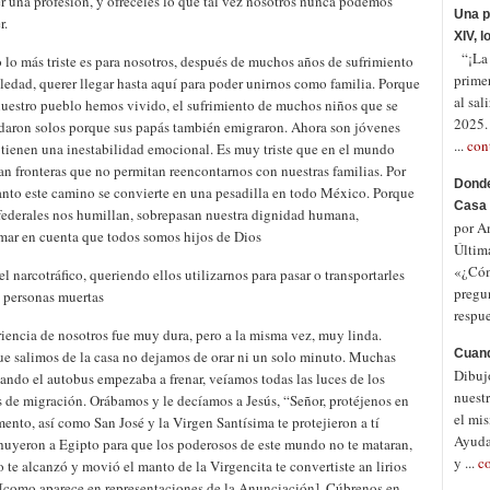
r una profesión, y ofreceles lo que tal vez nosotros nunca podemos
Una p
r.
XIV, 
“¡La p
 lo más triste es para nosotros, después de muchos años de sufrimiento
prime
ledad, querer llegar hasta aquí para poder unirnos como familia. Porque
al sal
nuestro pueblo hemos vivido, el sufrimiento de muchos niños que se
2025.
daron solos porque sus papás también emigraron. Ahora son jóvenes
...
con
 tienen una inestabilidad emocional. Es muy triste que en el mundo
n fronteras que no permitan reencontarnos con nuestras familias. Por
Donde
anto este camino se convierte en una pesadilla en todo México. Porque
Casa 
 federales nos humillan, sobrepasan nuestra dignidad humana,
por A
mar en cuenta que todos somos hijos de Dios
Últim
«¿Cóm
l narcotráfico, queriendo ellos utilizarnos para pasar o transportarles
pregu
s personas muertas
respue
iencia de nosotros fue muy dura, pero a la misma vez, muy linda.
Cuand
e salimos de la casa no dejamos de orar ni un solo minuto. Muchas
Dibuj
ando el autobus empezaba a frenar, veíamos todas las luces de los
nuestr
s de migración. Orábamos y le decíamos a Jesús, “Señor, protéjenos en
el mis
ento, así como San José y la Virgen Santísima te protejieron a tí
Ayuda
uyeron a Egipto para que los poderosos de este mundo no te mataran,
y ...
c
 te alcanzó y movió el manto de la Virgencita te convertiste an lirios
[como aparece en representaciones de la Anunciación]. Cúbrenos en