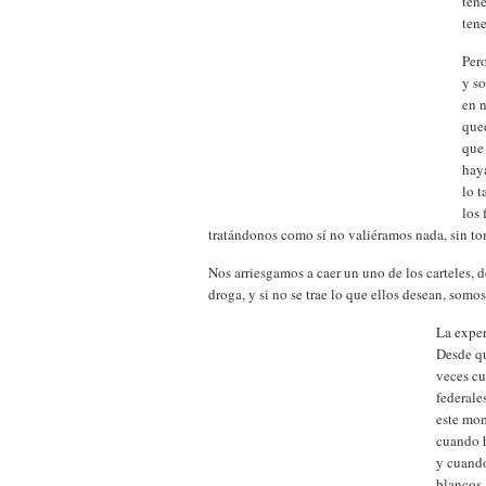
tene
tene
Pero
y so
en 
que
que
haya
lo t
los
tratándonos como sí no valiéramos nada, sin to
Nos arriesgamos a caer un uno de los carteles, de
droga, y si no se trae lo que ellos desean, somo
La exper
Desde qu
veces cu
federale
este mom
cuando h
y cuando
blancos 