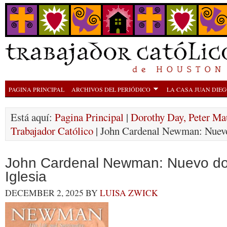
PAGINA PRINCIPAL
ARCHIVOS DEL PERIÓDICO
LA CASA JUAN DIE
Está aquí:
Pagina Principal
|
Dorothy Day, Peter Ma
Trabajador Católico
| John Cardenal Newman: Nuevo 
John Cardenal Newman: Nuevo doc
Iglesia
DECEMBER 2, 2025
BY
LUISA ZWICK