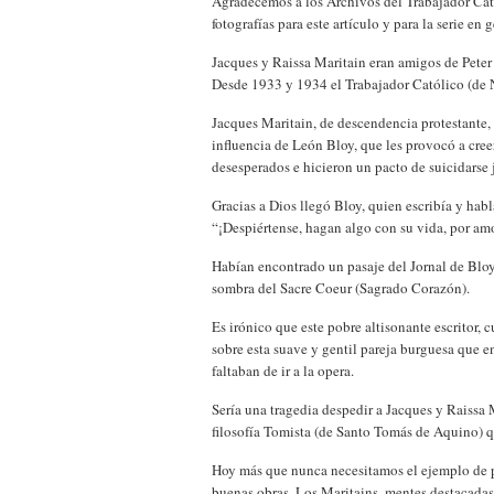
Agradecemos a los Archivos del Trabajador Cató
fotografías para este artículo y para la serie en g
Jacques y Raissa Maritain eran amigos de Peter
Desde 1933 y 1934 el Trabajador Católico (de N
Jacques Maritain, de descendencia protestante, y
influencia de León Bloy, que les provocó a cree
desesperados e hicieron un pacto de suicidarse j
Gracias a Dios llegó Bloy, quien escribía y hab
“¡Despiértense, hagan algo con su vida, por am
Habían encontrado un pasaje del Jornal de Bloy
sombra del Sacre Coeur (Sagrado Corazón).
Es irónico que este pobre altisonante escritor, c
sobre esta suave y gentil pareja burguesa que e
faltaban de ir a la opera.
Sería una tragedia despedir a Jacques y Raissa
filosofía Tomista (de Santo Tomás de Aquino) q
Hoy más que nunca necesitamos el ejemplo de pe
buenas obras. Los Maritains, mentes destacadas