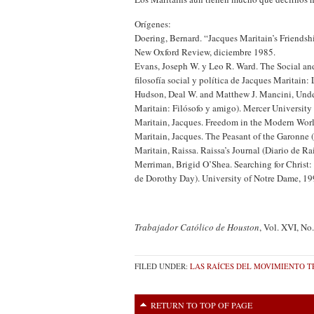
Orígenes:
Doering, Bernard. “Jacques Maritain’s Friends
New Oxford Review, diciembre 1985.
Evans, Joseph W. y Leo R. Ward. The Social and
filosofía social y política de Jacques Maritain:
Hudson, Deal W. and Matthew J. Mancini, Unde
Maritain: Filósofo y amigo). Mercer University 
Maritain, Jacques. Freedom in the Modern Worl
Maritain, Jacques. The Peasant of the Garonne 
Maritain, Raissa. Raissa’s Journal (Diario de R
Merriman, Brigid O’Shea. Searching for Christ: 
de Dorothy Day). University of Notre Dame, 19
Trabajador Católico de Houston
, Vol. XVI, No
FILED UNDER:
LAS RAÍCES DEL MOVIMIENTO T
RETURN TO TOP OF PAGE