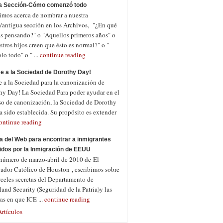
a Sección-Cómo comenzó todo
imos acerca de nombrar a nuestra
/antigua sección en los Archivos, "¿En qué
as pensando?" o "Aquellos primeros años" o
tros hijos creen que ésto es normal?" o "
o todo" o " ...
continue reading
e a la Sociedad de Dorothy Day!
e a la Sociedad para la canonización de
hy Day! La Sociedad Para poder ayudar en el
so de canonización, la Sociedad de Dorothy
 sido establecida. Su propósito es extender
ontinue reading
a del Web para encontrar a inmigrantes
idos por la Inmigración de EEUU
 número de marzo-abril de 2010 de El
jador Católico de Houston , escribimos sobre
rceles secretas del Departamento de
nd Security (Seguridad de la Patria)y las
as en que ICE ...
continue reading
rtículos