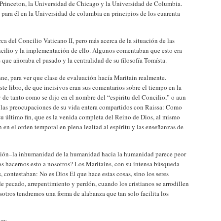
 Princeton, la Universidad de Chicago y la Universidad de Columbia.
 para él en la Universidad de columbia en principios de los cuarenta
ca del Concilio Vaticano II, pero más acerca de la situación de las
oncilio y la implementación de ello. Algunos comentaban que esto era
 que añoraba el pasado y la centralidad de su filosofía Tomísta.
nne, para ver que clase de evaluación hacía Maritain realmente.
te libro, de que incisivos eran sus comentarios sobre el tiempo en la
 de tanto como se dijo en el nombre del “espiritu del Concilio,” o aun
 las preocupaciones de su vida entera compartidos con Raissa: Como
su último fin, que es la venida completa del Reino de Dios, al mismo
en el orden temporal en plena lealtad al espíritu y las enseñanzas de
ción–la inhumanidad de la humanidad hacia la humanidad parece peor
 hacernos esto a nosotros? Los Maritains, con su intensa búsqueda
, contestaban: No es Dios El que hace estas cosas, sino los seres
 pecado, arrepentimiento y perdón, cuando los cristianos se arrodillen
sotros tendremos una forma de alabanza que tan solo facilita los
oy.