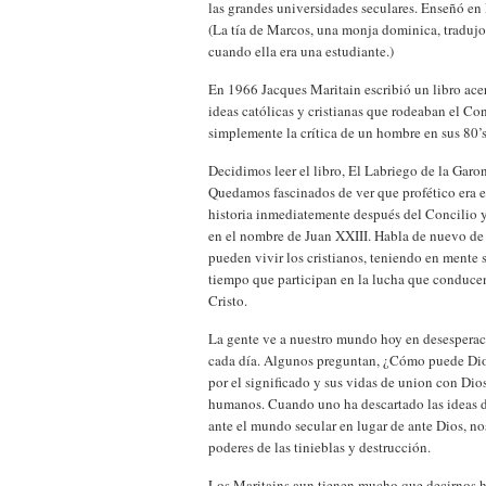
las grandes universidades seculares. Enseñó en
(La tía de Marcos, una monja dominica, tradujo
cuando ella era una estudiante.)
En 1966 Jacques Maritain escribió un libro acer
ideas católicas y cristianas que rodeaban el C
simplemente la crítica de un hombre en sus 80’s
Decidimos leer el libro, El Labriego de la Garo
Quedamos fascinados de ver que profético era es
historia inmediatemente después del Concilio y
en el nombre de Juan XXIII. Habla de nuevo de
pueden vivir los cristianos, teniendo en mente 
tiempo que participan en la lucha que conducen 
Cristo.
La gente ve a nuestro mundo hoy en desespera
cada día. Algunos preguntan, ¿Cómo puede Dios
por el significado y sus vidas de union con Dios
humanos. Cuando uno ha descartado las ideas de
ante el mundo secular en lugar de ante Dios, no
poderes de las tinieblas y destrucción.
Los Maritains aun tienen mucho que decirnos h