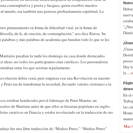
Nuev
era una contemplativa y poeta y Jacques, quien escribió muchos
Debat
d al mundo, era también una persona profundamente espiritual. La
nueva
estab
"¿Nues
ros primeramente en forma de dificultad vital, en la forma de
Dándol
ilosofía, de fe, de oración, de contemplación,” nos dice Raissa. Su
n palabras y más palabras de academia que hunden todo lo que se les
¡Únas
¡Únas
Dorot
s Maritains pasaban la tarde los domingo en casa donde destacados
proce
tir ideas–no todos los participantes eran católicos. Los personalistas
Day ha
raban entre los que asistían regularmente.
la ...
c
Revolución debía venir, pero empieza con una Revolución en nuestro
Págin
 Peter era de transformar la sociedad, llevando valores cristianos a la
deten
En el
cos estaban bendecidos por el liderazgo de Peter Maurin, un
Traba
critos de Maritain antes de que ellos se hicieran populares en inglés.
las cá
stas creativos en Francia y estaba involucrado en la traducción de sus
Homela
maner
Mas A
radujo fue una libre traducción de “Medios Puros.” “Medios Puros”