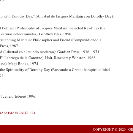
hip with Dorothy Day.” (Amistad de Jacques Maritain con Dorothy Day).
 Political Philosophy of Jacques Maritain: Selected Readings (La
 Lecturas Seleccionadas). Geoffrey Bles, 1956.
rstanding Maritain: Philosopher and Friend (Comprendiendo a
Press, 1987.
d (Libertad en el mundo moderno): Gordian Press, 1936, 1971.
(El Labriego de la Garonne). Holt, Rinehart y Winston, 1968.
aissa). Magi Books, 1974.
the Spirituality of Dorothy Day (Buscando a Cristo: la espiritualidad
94.
. 1, enero-febrero 1996.
RABAJADOR CATÓLICO
COPYRIGHT © 2026 ·
GE