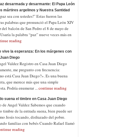
az desarmada y desarmante: El Papa León
los mártires argelinos y Nuestra Santidad
az sea con ustedes!” Estas fueron las
ras palabras que pronunció el Papa León XIV
ir del balcón de San Pedro el 8 de mayo de
 Usaría la palabra “paz” nueve veces más en
tinue reading
 vive la esperanza: En los márgenes con
Juan Diego
ngel Valdez Registro en Casa Juan Diego
amente, me pregunto con frecuencia:
o está Casa Juan Diego?». Es una buena
nta, que merece más que una simple
sta. Podría enumerar ...
continue reading
o suena el timbre en Casa Juan Diego
o de Angel Valdez Sabemos que cuando
o timbre de la entrada suena, bien puede ser
mo Jesús tocando, disfrazado del pobre.
ndo familias con bebés Cuando Rafael llamó
ontinue reading