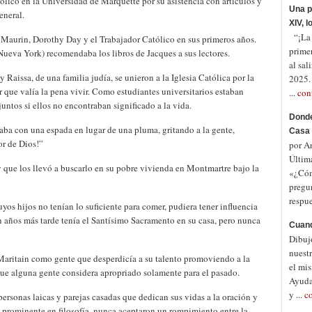
lico en la Universidad de Marquette por su asistencia con artículos y
Una p
eneral.
XIV, 
“¡La p
 Maurin, Dorothy Day y el Trabajador Católico en sus primeros años.
prime
ueva York) recomendaba los libros de Jacques a sus lectores.
al sal
 Raissa, de una familia judía, se unieron a la Iglesia Católica por la
2025.
r que valía la pena vivir. Como estudiantes universitarios estaban
...
con
untos si ellos no encontraban significado a la vida.
Donde
laba con una espada en lugar de una pluma, gritando a la gente,
Casa 
or de Dios!”
por A
Últim
 que los llevó a buscarlo en su pobre vivienda en Montmartre bajo la
«¿Cóm
pregu
respue
uyos hijos no tenían lo suficiente para comer, pudiera tener influencia
n años más tarde tenía el Santísimo Sacramento en su casa, pero nunca
Cuand
Dibuj
nuestr
 Maritain como gente que desperdicía a su talento promoviendo a la
el mis
ue alguna gente considera apropriado solamente para el pasado.
Ayuda
y ...
c
rsonas laicas y parejas casadas que dedican sus vidas a la oración y
 prominente en filosofía, nunca aceptaron un rompimiento entre la