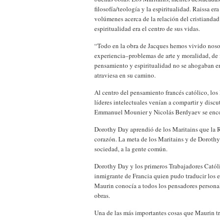
filosofía/teología y la espiritualidad. Raissa 
volúmenes acerca de la relación del cristianda
espiritualidad era el centro de sus vidas.
“Todo en la obra de Jacques hemos vivido nosot
experiencia–problemas de arte y moralidad, de f
pensamiento y espiritualidad no se ahogaban e
atraviesa en su camino.
Al centro del pensamiento francés católico, lo
líderes intelectuales venían a compartir y discu
Emmanuel Mounier y Nicolás Berdyaev se encont
Dorothy Day aprendió de los Maritains que la 
corazón. La meta de los Maritains y de Dorothy y
sociedad, a la gente común.
Dorothy Day y los primeros Trabajadores Católi
inmigrante de Francia quien pudo traducir los es
Maurin conocía a todos los pensadores personali
obras.
Una de las más importantes cosas que Maurin t